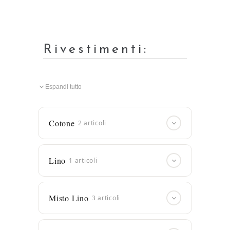
Rivestimenti:
Espandi tutto
Cotone
2 articoli
ART. 1261
4 colori
Dettagli
Lino
1 articoli
ART. 1323
17 colori
Dettagli
ART. 0521
27 colori
Dettagli
Misto Lino
3 articoli
Col 01
Col 20
Col 22
ART. 0142
2 colori
Dettagli