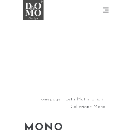
Homepage
|
Letti Matrimoniali
|
Collezione Mono
MONO